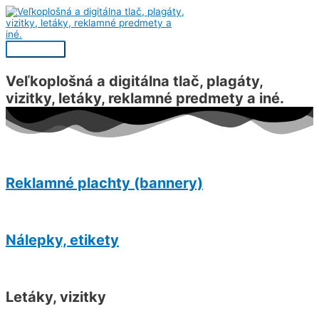
Preskočiť
na
obsah
Hlavné
Menu
Veľkoplošná a digitálna tlač, plagáty,
vizitky, letáky, reklamné predmety
a iné.
Reklamné plachty (bannery)
Nálepky, etikety
Letáky, vizitky