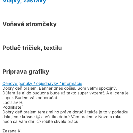
Vlajky, zástavy
Voňavé stromčeky
Potlač tričiek, textilu
Príprava grafiky
Cenové ponuky / objednávky / informácie
Dobrý deň prajem. Banner dnes došiel. Som veľmi spokojný.
Dúfam že aj do budúcna bude už takto super vyzerať. A aj cena je
super. Budem vás odporúčať.
Ladislav H.
Podnikateľ
Dobrý deň prajem teraz mi ho práve doručili takže je to v poriadku
dakujeme krásne 🙂 a všetko dobré Vám prajem v Novom roku
nech sa Vám darí 🙂 robíte skvelú prácu.
Zazana K.